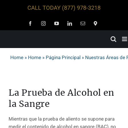
Skip
CALL TODAY
(877) 978-3218
to
content
Facebook
Instagram
YouTube
LinkedIn
Email
Locations
Home
»
Home
»
Página Principal
»
Nuestras Áreas de 
La Prueba de Alcohol en
la Sangre
Mientras que la prueba de aliento se supone para
medir el contenido de alcohol en sangre (BAC), no